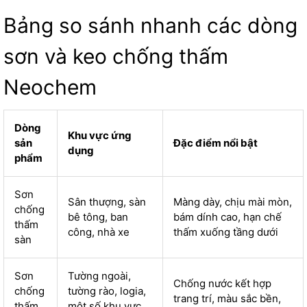
Bảng so sánh nhanh các dòng
sơn và keo chống thấm
Neochem
Dòng
Khu vực ứng
sản
Đặc điểm nổi bật
dụng
phẩm
Sơn
Sân thượng, sàn
Màng dày, chịu mài mòn,
chống
bê tông, ban
bám dính cao, hạn chế
thấm
công, nhà xe
thấm xuống tầng dưới
sàn
Sơn
Tường ngoài,
Chống nước kết hợp
chống
tường rào, logia,
trang trí, màu sắc bền,
thấm
một số khu vực