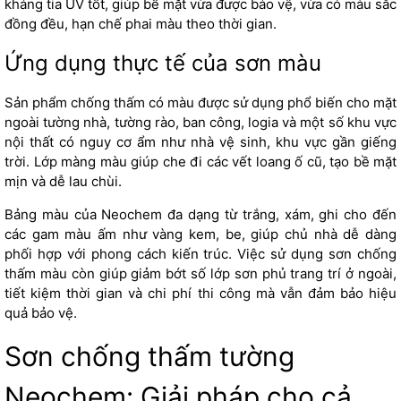
kháng tia UV tốt, giúp bề mặt vừa được bảo vệ, vừa có màu sắc
đồng đều, hạn chế phai màu theo thời gian.
Ứng dụng thực tế của sơn màu
Sản phẩm chống thấm có màu được sử dụng phổ biến cho mặt
ngoài tường nhà, tường rào, ban công, logia và một số khu vực
nội thất có nguy cơ ẩm như nhà vệ sinh, khu vực gần giếng
trời. Lớp màng màu giúp che đi các vết loang ố cũ, tạo bề mặt
mịn và dễ lau chùi.
Bảng màu của Neochem đa dạng từ trắng, xám, ghi cho đến
các gam màu ấm như vàng kem, be, giúp chủ nhà dễ dàng
phối hợp với phong cách kiến trúc. Việc sử dụng sơn chống
thấm màu còn giúp giảm bớt số lớp sơn phủ trang trí ở ngoài,
tiết kiệm thời gian và chi phí thi công mà vẫn đảm bảo hiệu
quả bảo vệ.
Sơn chống thấm tường
Neochem: Giải pháp cho cả