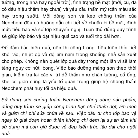
tường, trong nhà hay ngoài trời), tình trạng bề mặt (mới, cũ, đã
có dấu hiệu thấm hay chưa) và yêu cầu thẩm mỹ (cần màu sắc
hay trong suốt). Mỗi dòng sơn và keo chống thấm của
Neochem đều có hướng dẫn chi tiết về chuẩn bị bề mặt, định
mức tiêu hao và số lớp khuyến nghị. Tuân thủ đúng quy trình
sẽ giúp lớp bảo vệ đạt hiệu quả cao và tuổi thọ dài hơn.
Để đảm bảo hiệu quả, nên thi công trong điều kiện thời tiết
khô ráo, nhiệt độ và độ ẩm nằm trong khoảng nhà sản xuất
cho phép. Không nên quét lớp quá dày trong một lần vì sẽ làm
tăng nguy cơ nứt, bong. Việc bảo dưỡng màng sơn theo thời
gian, kiểm tra lại các vị trí dễ thấm như chân tường, cổ ống,
khe co giãn cũng là yếu tố quan trọng giúp hệ chống thấm
Neochem phát huy tối đa hiệu quả.
Sử dụng sơn chống thấm Neochem đúng dòng sản phẩm,
đúng quy trình sẽ giúp công trình hạn chế thấm dột, ẩm mốc
và giảm chi phí sửa chữa về sau. Việc đầu tư cho lớp bảo vệ
ngay từ giai đoạn hoàn thiện không chỉ đem lại sự an tâm khi
sử dụng mà còn giữ được vẻ đẹp kiến trúc lâu dài cho ngôi
nhà.