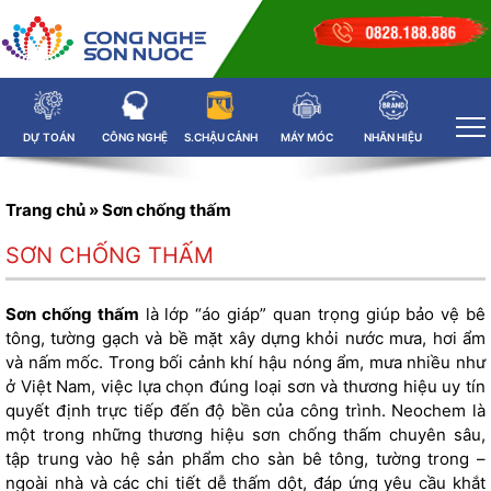
DỰ TOÁN
CÔNG NGHỆ
S.CHẬU CẢNH
MÁY MÓC
NHÃN HIỆU
Trang chủ
»
Sơn chống thấm
SƠN CHỐNG THẤM
Sơn chống thấm
là lớp “áo giáp” quan trọng giúp bảo vệ bê
tông, tường gạch và bề mặt xây dựng khỏi nước mưa, hơi ẩm
và nấm mốc. Trong bối cảnh khí hậu nóng ẩm, mưa nhiều như
ở Việt Nam, việc lựa chọn đúng loại sơn và thương hiệu uy tín
quyết định trực tiếp đến độ bền của công trình. Neochem là
một trong những thương hiệu sơn chống thấm chuyên sâu,
tập trung vào hệ sản phẩm cho sàn bê tông, tường trong –
ngoài nhà và các chi tiết dễ thấm dột, đáp ứng yêu cầu khắt