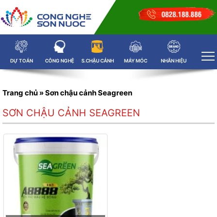
DỰ TOÁN
CÔNG NGHỆ
S.CHẬU CẢNH
MÁY MÓC
NHÃN HIỆU
Trang chủ
»
Sơn chậu cảnh Seagreen
SƠN CHẬU CẢNH SEAGREEN