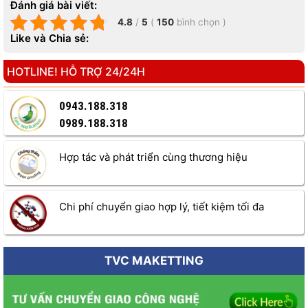
Sơn men sứ
Đánh giá bài viết:
(14-
ngoại thất siêu
1Kg
52,000
2
4.8
/
5
(
150
bình chọn
)
16m
)/kg/lớp
cấp
Like và Chia sẻ:
HOTLINE! HỖ TRỢ 24/24H
Sơn chống
(8-
thấm pha xi
1Kg
28,000
2
10m
)/kg/lớp
măng
0943.188.318
0989.188.318
Sơn chống
(10-
1Kg
50,500
Hợp tác và phát triển cùng thương hiệu
2
thấm màu
12m
)/kg/lớp
SƠN
CHỐNG
THẤM
Dầu bóng
14-
Chi phí chuyển giao hợp lý, tiết kiệm tối đa
1Kg
45,000
CLEAR cao cấp
16m2/kg/lớp
TVC MAKETTING
Sơn trang trí
8-
nhũ vàng cao
1Kg
85,000
10m2/kg/lớp
cấp