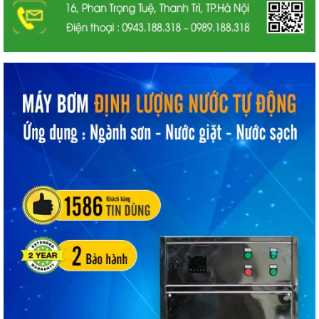
Với tiềm năng kho bãi và nhà xưởng quy mô lớn, sản phẩm đa
dạng chủng loại và dòng sơn kết hợp với đội ngũ kỹ thuật
chuyên nghiệ. Hy vọng chúng tôi sẽ mang đến sự hài lòng
tuyệt đối trong việc
gia công sơn
cho quý khách.
Các sản phẩm sơn nước mà chúng tôi gia
công sơn