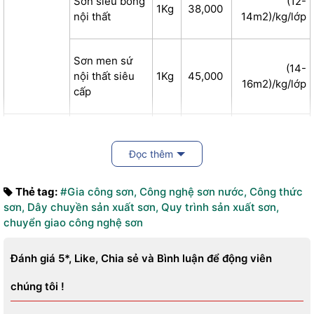
Sơn siêu bóng
(12-
1Kg
38,000
nội thất
14m2)/kg/lớp
Sơn men sứ
(14-
nội thất siêu
1Kg
45,000
16m2)/kg/lớp
cấp
Sơn mịn ngoại
(10-
1Kg
22,190
2
thất cao cấp
12m
)/kg/lớp
Đọc thêm
Thẻ tag:
#Gia công sơn
,
Công nghệ sơn nước
,
Công thức
Sơn bóng
(12-
1Kg
40,000
sơn
,
Dây chuyền sản xuất sơn
,
Quy trình sản xuất sơn
,
2
ngoại cao cấp
14m
)/kg/lớp
chuyển giao công nghệ sơn
SƠN PHỦ
NGOẠI
Sơn siêu bóng
(12-
THẤT
Đánh giá 5*, Like, Chia sẻ và Bình luận để động viên
1Kg
48,000
2
ngoai thất
14m
)/kg/lớp
chúng tôi !