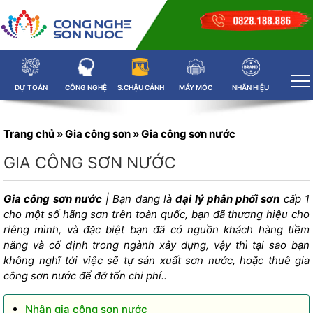
DỰ TOÁN
CÔNG NGHỆ
S.CHẬU CẢNH
MÁY MÓC
NHÃN HIỆU
Trang chủ
»
Gia công sơn
»
Gia công sơn nước
GIA CÔNG SƠN NƯỚC
Gia công sơn
nước
| Bạn đang là
đại lý phân phối sơn
cấp 1
cho một số hãng sơn trên toàn quốc, bạn đã thương hiệu cho
riêng mình, và đặc biệt bạn đã có nguồn khách hàng tiềm
năng và cố định trong ngành xây dựng, vậy thì tại sao bạn
không nghĩ tới việc sẽ tự
sản xuất sơn nước
, hoặc thuê gia
công sơn nước để đỡ tốn chi phí..
Nhận gia công sơn nước