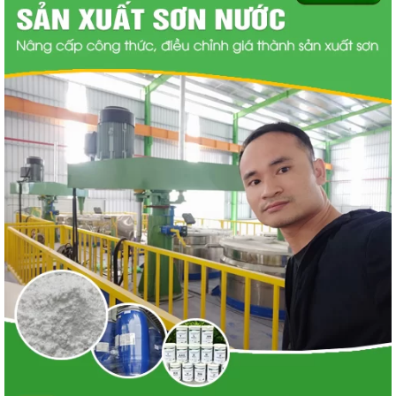
Sơn mịn nội
(9-
1kg
4,500
2
thất
11m
)/kg/lớp
SƠN KINH
Sơn mịn ngoại
(9-
1kg
12,000
2
TẾ
thất
11m
)/kg/lớp
Sơn lót nội và
(9-
1kg
13,000
2
ngoại thất
11m
)/kg/lớp
Gia công sơn nước uy tín
Với nhiều năm kinh nghiệm trong cung cấp phụ gia ngành
sơn,
chuyển giao công nghệ sơn
nước, và gia công sơn nước
nhiều quy mô từ nhỏ đến lớn. Hiện nay công ty chúng tôi đang
nhận gia công các loại sơn nước chất lượng cao cho các công
ty sơn nước ( công ty đã có thương hiệu ) với giá thành tốt
nhất .