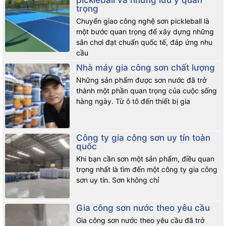
pickleball và những lưu ý quan
trọng
Chuyển giao công nghệ sơn pickleball là
một bước quan trọng để xây dựng những
sân chơi đạt chuẩn quốc tế, đáp ứng nhu
cầu
Nhà máy gia công sơn chất lượng
Những sản phẩm được sơn nước đã trở
thành một phần quan trọng của cuộc sống
hàng ngày. Từ ô tô đến thiết bị gia
Sơn có độ bám đính, độ phủ, độ mịn, độ trắng cao.
Công ty gia công sơn uy tín toàn
quốc
Màng sơn siêu bóng, sang trọng, chống bám bụi tuyệt đối
Khi bạn cần sơn một sản phẩm, điều quan
trọng nhất là tìm đến một công ty gia công
Dàn phẳng đều bề mặt thi công, dễ thi công
sơn uy tín. Sơn không chỉ
Lau chùi, rửa tối đa khi bị bẩn do dầu, nhớt,….
Gia công sơn nước theo yêu cầu
Màu sắc tươi đẹp, bền màu theo thời gian.
Gia công sơn nước theo yêu cầu đã trở