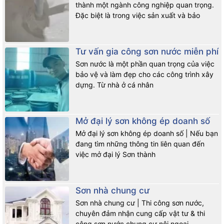
Công nghệ xanh, chuân tuyệt đối
thành một ngành công nghiệp quan trọng.
Đặc biệt là trong việc sản xuất và bảo
Chống thấm, chống kiềm, chống rêu mốc siêu tốt
Liên hệ gia công sơn & chuyển giao
Tư vấn gia công sơn nước miễn phí
công nghệ sơn
Sơn nước là một phần quan trọng của việc
bảo vệ và làm đẹp cho các công trình xây
dựng. Từ nhà ở cá nhân
Mở đại lý sơn không ép doanh số
Mở đại lý sơn không ép doanh số | Nếu bạn
đang tìm những thông tin liên quan đến
việc mở đại lý Sơn thành
Sơn nhà chung cư
Sơn nhà chung cư | Thi công sơn nước,
chuyên đảm nhận cung cấp vật tư & thi
công sơn nước chung cư nội ngoại