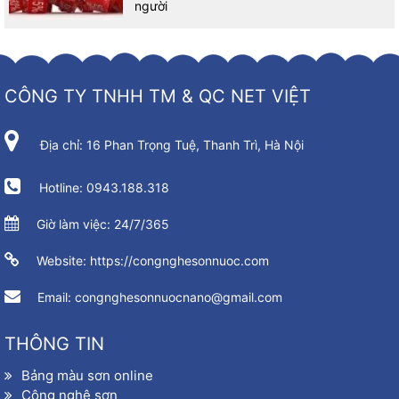
người
CÔNG TY TNHH TM & QC NET VIỆT
Địa chỉ: 16 Phan Trọng Tuệ, Thanh Trì, Hà Nội
CÔNG TY TNHH TM& QC NET VIỆT
Hotline: 0943.188.318
Địa chỉ :
16 Phan Trọng Tuệ, Thanh Trì, Hà Nội
Giờ làm việc: 24/7/365
Nhà máy
1: Cụm CN Chương Dương, Thường Tín, Hà Nội
Website: https://congnghesonnuoc.com
Nhà máy
2: Lô CN – B7 Khu Công Nghiệp Phú Nghĩa –
Email: congnghesonnuocnano@gmail.com
Chương Mỹ – Hà Nội
Hotline all :
0943.188.318 – 0989.188.318
Mr Cương
THÔNG TIN
Email :
congnghesonnuocnano@gmail.com
Bảng màu sơn online
Công nghệ sơn