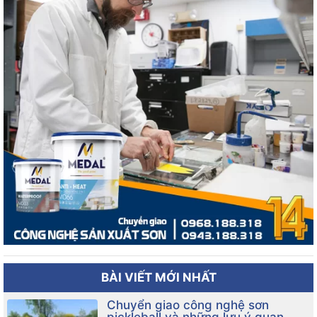
Sơn kinh tế mịn ngoại thất.
Sơn Kinh tế mịn nội thất.
Sơn lót chống kiềm 2 in 1.
Sơn lót chống kiềm cao cấp 2 in 1.
Chống thấm xi măng cao cấp.
Keo bóng trong suốt phủ bề mặt sơn.
Bột trét nội thất kinh tế.
Bột trét nội thất cao cấp.
Bột trét ngoại thất kinh tế .
Bột trét ngoại thất cao cấp.
Cam kết về chất lượng sản phẩm sơn nước
BÀI VIẾT MỚI NHẤT
Chuyển giao công nghệ sơn