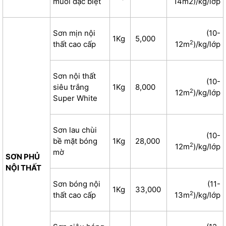
muối đặc biệt
14m2)/kg/lớp
Sơn mịn nội
(10-
1Kg
5,000
2
thất cao cấp
12m
)/kg/lớp
Sơn nội thất
(10-
siêu trắng
1Kg
8,000
2
12m
)/kg/lớp
Super White
Sơn lau chùi
(10-
bề mặt bóng
1Kg
28,000
2
12m
)/kg/lớp
mờ
SƠN PHỦ
NỘI THẤT
Sơn bóng nội
(11-
1Kg
33,000
2
thất cao cấp
13m
)/kg/lớp