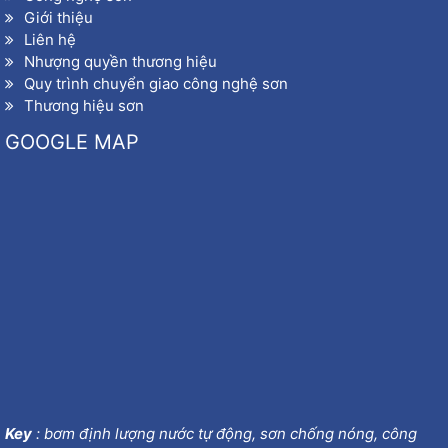
Website :
giacongson.vn – giacongsonnuoc.com
Giới thiệu
Liên hệ
Gia công sơn nước ?
Nhượng quyền thương hiệu
Nhà máy gia công sơn nước ?
Quy trình chuyển giao công nghệ sơn
Thương hiệu sơn
Gia công sơn nước tại hà nội ?
GOOGLE MAP
Key
:
bơm định lượng nước tự động
,
sơn chống nóng
,
công