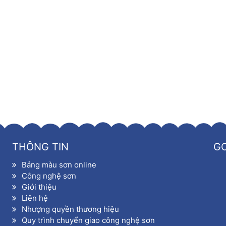
g như nguồn máy móc, vật tư cho sản xuất. Vì vậy chúng tôi lu
khách hàng, để tìm hiểu sâu hơn về
công nghệ sản xuất
sơn ngói
Tuệ, Thanh Trì, Hà Nội
THÔNG TIN
G
Bảng màu sơn online
Công nghệ sơn
Giới thiệu
Liên hệ
Nhượng quyền thương hiệu
Quy trình chuyển giao công nghệ sơn