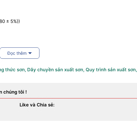
80 ± 5%))
Đọc thêm
g thức sơn
,
Dây chuyền sản xuất sơn
,
Quy trình sản xuất sơn
,
tối đa)
0 – 80micron
n chúng tôi !
Like và Chia sẻ: