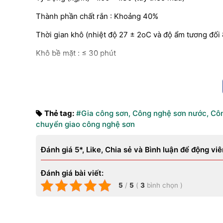
Thành phần chất rắn : Khoảng 40%
Thời gian khô (nhiệt độ 27 ± 2oC và độ ẩm tương đối 
Khô bề mặt : ≤ 30 phút
Khô tạm : ≤ 1/2 giờ
Khô cứng : ≤ 6 giờ
Độ dày màng sơn khô đề nghị : 50 – 80 microns
Thẻ tag:
#Gia công sơn
,
Công nghệ sơn nước
,
Côn
chuyển giao công nghệ sơn
Thời gian chờ giữa 2 lần phủ: 6 giờ (tối thiểu), 2 ngày (
Độ phủ lý thuyết : 5 – 8m2/lít cho độ dày màng sơn 5
Đánh giá 5*, Like, Chia sẻ và Bình luận để động viê
Độ bóng (nhìn ở 85o đứng) : Bán bóng
Đánh giá bài viết:
Màu sắc : Đa dạng về màu.
5
/
5
(
3
bình chọn
)