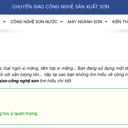
CHUYỂN GIAO CÔNG NGHỆ SẢN XUẤT SƠN
U
CÔNG NGHỆ SƠN NƯỚC
MÁY NGÀNH SƠN
KIẾN T
ác loại ngói xi măng, tấm lợp xi măng… Bạn đang sử dụng một 
gói với sản lượng lớn… Vậy tại sao bạn không tìm hiểu về
công n
giao công nghệ sơn
tìm hiểu chi tiết
g lưu ý quan trọng