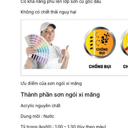
Có khả năng phủ lên lớp sơn cũ gốc dầu
Không có chất thải nguy hại
Ưu điểm của sơn ngói xi măng
Thành phần sơn ngói xi măng
Acrylic nguyên chất
Dung môi : Nước
Tỷ trọng (kg/lít) : 1.00 – 1.30 (tùy theo màu)