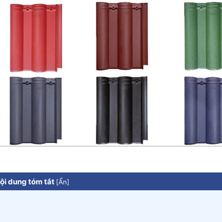
ội dung tóm tắt
[
Ẩn
]