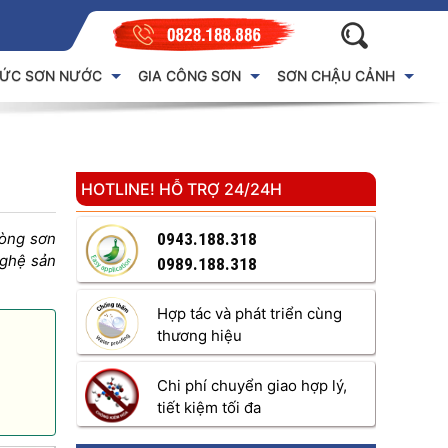
HỨC SƠN NƯỚC
GIA CÔNG SƠN
SƠN CHẬU CẢNH
HOTLINE! HỖ TRỢ 24/24H
dòng sơn
0943.188.318
ghệ sản
0989.188.318
Hợp tác và phát triển cùng
thương hiệu
Chi phí chuyển giao hợp lý,
tiết kiệm tối đa