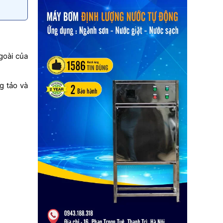
goài của
g tảo và