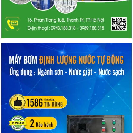
từ ban đầu.
Cơ hội hợp tác kinh doanh “một vốn
bốn lời” cùng thương hiệu Korelex
Chúng tôi luôn muốn mang đến cơ hội hợp tác kinh doanh với
bạn. Với mức rủi ro thấp nhất nhưng lại có mức chính sách hỗ
trợ cao nhất. Bạn hoàn toàn có cơ hội đầu tư kinh doanh dễ
dàng khi hợp tác với chúng tôi. Nếu muốn khởi nghiệp hãy liên
hệ ngay với Korelex để được trở thành đại lý sơn nước độc
quyền. Một trong những dòng sơn cao cấp nhất hiện nay.
Lời kết
Nếu bạn cần tư vấn về vấn đề gia công sơn, chuyển giao công
thức hay mở đại lý sơn nước độc quyền. Hãy liên hệ với chúng
tôi để được hỗ trợ và tư vấn trực tiếp.
Liên hệ thi công sơn nước chung cư