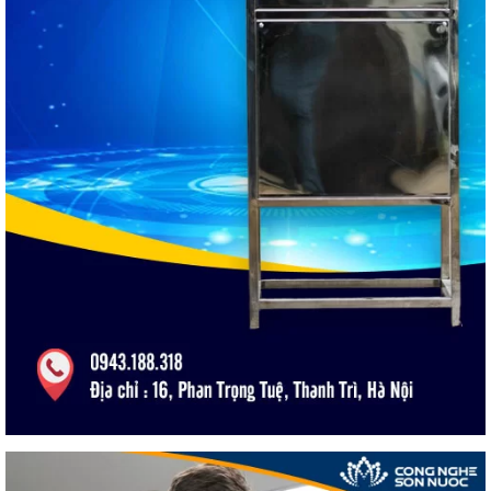
CÔNG TY TNHH TM & QC NET VIỆT
Địa chỉ :
16 Phan Trọng Tuệ, Thanh Trì, Hà Nội
Call :
0943.188.318 – 0989.188.318
Mr Cương
Email :
congnghesonnuocnano@gmail.com
Website :
https://congnghesonnuoc.com
Lợi nhuận từ việc mở đại lý kinh doanh sơn
Tại sao nên quan tâm đến mức chiết khấu kinh doanh sơn
nước?
Chính sách Korelex dành cho đại lý sơn nước