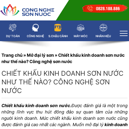
DỰ TOÁN
CÔNG NGHỆ
S.CHẬU CẢNH
MÁY MÓC
NHÃN HIỆU
Trang chủ
»
Mở đại lý sơn
»
Chiết khấu kinh doanh sơn nước
như thế nào? Công nghệ sơn nước
CHIẾT KHẤU KINH DOANH SƠN NƯỚC
NHƯ THẾ NÀO? CÔNG NGHỆ SƠN
NƯỚC
Chiết khấu kinh doanh sơn nước.
Được đánh giá là một trong
những lĩnh vực thu hút đông đảo sự quan tâm của những
người kinh doanh. Mức
chiết khấu kinh doanh sơn nước cũng
được đánh giá cao nhất các ngành.
Muốn mở đại lý
kinh doanh