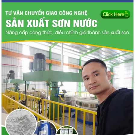
Nhưng chính vì vậy bạn nên lựa chọn những thương hiệu sơn
có mức chiết khấu kinh doanh sơn nước cao. Từ đó bạn có thể
có thêm cho đại lý của bạn một mức chi phí ổn định hơn.
Chính sách Korelex dành cho đại lý
sơn nước
Ngoài việc có mức chiết khấu cao cùng những chính sách ưu
đãi. Ví dụ như miễn phí vận chuyển, hỗ trợ quảng cáo,
marketing, hỗ trợ logo bảng hiệu,.. Korelex còn có chính sách
đổi trả hàng hoá.
Đối với chính sách này thì đại lý hoàn toàn có thể đổi trả hàng
hóa. Tuy nhiên, điều kiện là đối với những sản phẩm bị lỗi
hoặc gặp vấn đề trong quá trình vận chuyển. Hàng cận date
đều có thể đổi trả hàng hóa. Đây là một trong những chính
sách mới mà chỉ có thương hiệu Korelex dành cho đối tác.
Dựa vào hợp đồng ký kết thỏa thuận, nếu đại lý không bán
được hàng và muốn chuyển đổi lĩnh vực kinh doanh. Phí công
ty hoàn toàn sẽ nhận lại hàng và gửi lại theo hợp đồng ký kết