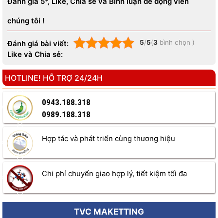
Đánh giá 5*, Like, Chia sẻ và Bình luận để động viên
từ đó mà tăng cao. Bạn bán càng nhiều thì thu nhập nhận về
càng cao. Lợi nhuận không chỉ nằm ở doanh số bán hàng lẻ
chúng tôi !
của bạn mà còn phụ thuộc vào mức chiết khấu mà doanh
nghiệp dành cho bạn.
5
/
5
(
3
bình chọn
)
Đánh giá bài viết:
Like và Chia sẻ:
HOTLINE! HỖ TRỢ 24/24H
0943.188.318
0989.188.318
Hợp tác và phát triển cùng thương hiệu
Chi phí chuyển giao hợp lý, tiết kiệm tối đa
TVC MAKETTING