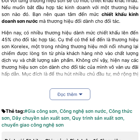
Đối với từng thương hiệu sơn sẽ có mức chiết khấu khác nhau.
Nếu muốn bắt đầu hợp tác kinh doanh với một thương hiệu
sơn nào đó. Bạn nên quan tâm đến mức
chiết khấu kinh
doanh sơn nước
mà thương hiệu đối dành cho đối tác.
Hiện nay, có nhiều thương hiệu dành mức chiết khấu lên đến
45% cho đối tác hợp tác. Cụ thể có thể kể đến là thương hiệu
sơn Korelex, một trong những thương hiệu mới nổi nhưng lại
chiếm được lòng tin từ phía khách hàng nhờ vào chất lượng
dịch vụ và chất lượng sản phẩm. Không chỉ vậy, hiện nay các
thương hiệu sơn còn dành cho đối tác của mình vô vàn ưu đãi
hấp dẫn. Mục đích là để thu hút nhiều chủ đầu tư, mở rộng thị
trường kinh doanh, mang sản phẩm của mình đến với nhiều
người hơn.
Đọc thêm
Tại sao nên quan tâm đến mức chiết
khấu kinh doanh sơn nước
Thẻ tag:
#Gia công sơn
,
Công nghệ sơn nước
,
Công thức
sơn
,
Dây chuyền sản xuất sơn
,
Quy trình sản xuất sơn
,
Trên thực tế hiện nay lĩnh vực sơn nước là một trong những
chuyển giao công nghệ sơn
lĩnh vực có mức thu nhập ổn định nhất. Bởi vì càng ngày càng
có nhiều công trình mọc lên, nhu cầu sử dụng sơn nước cũng