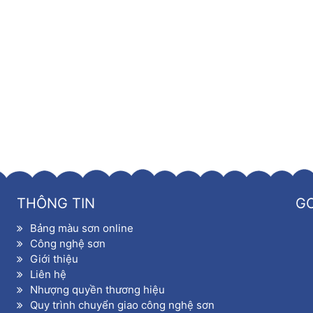
THÔNG TIN
G
Bảng màu sơn online
huyển giao quy trình sản xuất sơn
theo tiêu chuẩn xanh, đạt t
Công nghệ sơn
TCVN)-hợp chuẩn, tiêu chuẩn nước ngoài (JIS, ASTM, GB…), ti
Giới thiệu
,…)…Làm theo tiêu chí chất lượng như: Sơn Kova, Sơn Dulux, Myc
Liên hệ
Nhượng quyền thương hiệu
Quy trình chuyển giao công nghệ sơn