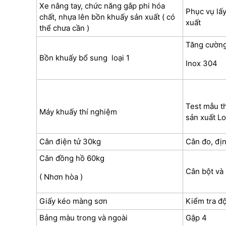
Xe nâng tay, chức năng gắp phi hóa
Phục vụ lấy
chất, nhựa lên bồn khuấy sản xuất ( có
xuất
thể chưa cần )
Tăng cường
Bồn khuấy bổ sung loại 1
Inox 304
Test mẫu t
Máy khuấy thí nghiệm
sản xuất Lo
Cân điện tử 30kg
Cân đo, đị
Cân đồng hồ 60kg
Cân bột và
( Nhơn hòa )
Giấy kéo màng sơn
Kiểm tra đ
Bảng màu trong và ngoài
Gập 4