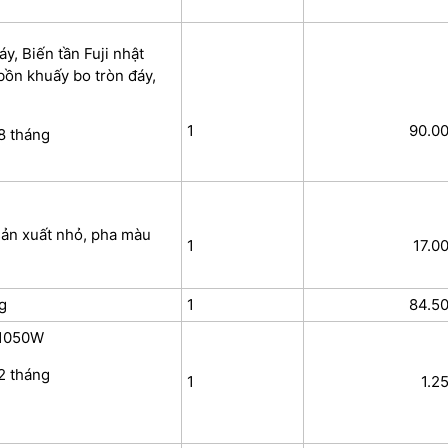
, Biến tần Fuji nhật
bồn khuấy bo tròn đáy,
1
90.0
8 tháng
ản xuất nhỏ, pha màu
1
17.0
g
1
84.5
 1050W
2 tháng
1
1.2