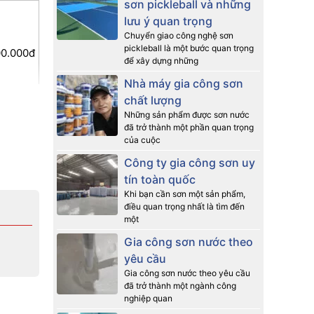
sơn pickleball và những
lưu ý quan trọng
Chuyển giao công nghệ sơn
pickleball là một bước quan trọng
00.000đ
để xây dựng những
Nhà máy gia công sơn
chất lượng
0.000đ
Những sản phẩm được sơn nước
đã trở thành một phần quan trọng
của cuộc
48.000đ
Công ty gia công sơn uy
tín toàn quốc
00.000đ
Khi bạn cần sơn một sản phẩm,
điều quan trọng nhất là tìm đến
một
Gia công sơn nước theo
yêu cầu
00.000đ
Gia công sơn nước theo yêu cầu
đã trở thành một ngành công
nghiệp quan