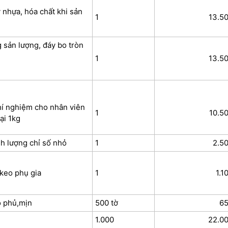
 nhựa, hóa chất khi sản
1
13.5
 sản lượng, đáy bo tròn
1
13.50
hí nghiệm cho nhân viên
1
10.5
ại 1kg
nh lượng chỉ số nhỏ
1
2.5
 keo phụ gia
1
1.1
ộ phủ,mịn
500 tờ
65
1.000
22.0