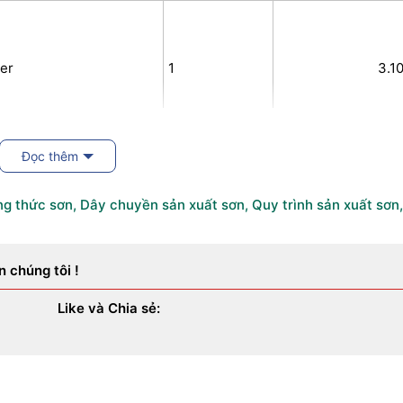
er
1
3.1
1
95
Đọc thêm
u in
1 vỏ
41.500đ 
g thức sơn
,
Dây chuyền sản xuất sơn
,
Quy trình sản xuất sơn
,
ản xuất
1
12.8
n chúng tôi !
Like và Chia sẻ:
eo chỉ số, đóng nắp
ộng
1
85.0