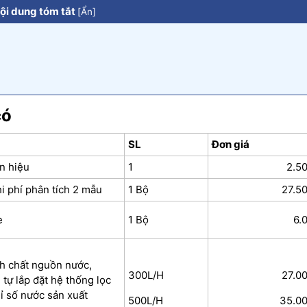
ội dung tóm tắt
[
Ẩn
]
có
SL
Đơn giá
n hiệu
1
2.5
i phí phân tích 2 mẫu
1 Bộ
27.5
e
1 Bộ
6.
nh chất nguồn nước,
300L/H
27.0
tự lắp đặt hệ thống lọc
ỉ số nước sản xuất
500L/H
35.0