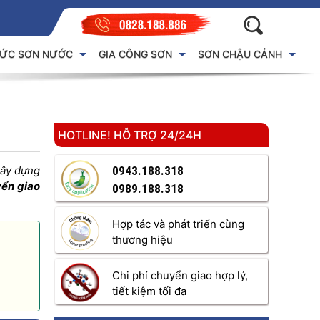
HỨC SƠN NƯỚC
GIA CÔNG SƠN
SƠN CHẬU CẢNH
HOTLINE! HỖ TRỢ 24/24H
xây dựng
0943.188.318
ển giao
0989.188.318
Hợp tác và phát triển cùng
thương hiệu
Chi phí chuyển giao hợp lý,
tiết kiệm tối đa