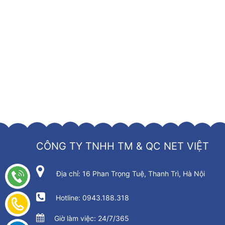
13
Sơn chống thấm đa năng ( pha xi măng )
14
Sơn chống thấm màu
15
Sơn lót kháng kiềm ngoại thất cao cấp
16
Sơn lót kháng muối 2 trong 1
16
Sơn siêu bóng ngoại thất
C
SƠN TRANG TRÍ
17
Sơn phủ bóng clear
17
Sơn nhũ vàng ánh kim, nhũ đồng
CÔNG TY TNHH TM & QC NET VIỆT
Danh sách sản phẩm sơn
Địa chỉ: 16 Phan Trọng Tuệ, Thanh Trì, Hà Nội
Công nghệ sơn nước
| Chuyên cung cấp mô hình
c
chuẩn hợp quy hợp Quy chuẩn, tiêu chuẩn Việt Nam(
khu vực (En, CEM,…) và tiêu chuẩn quốc tế (ISO, IEC
Hotline: 0943.188.318
Giờ làm việc: 24/7/365