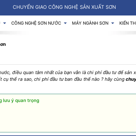
CHUYỂN GIAO CÔNG NGHỆ SẢN XUẤT SƠN
U
CÔNG NGHỆ SƠN NƯỚC
MÁY NGÀNH SƠN
KIẾN T
sơn
 nước, điều quan tâm nhất của bạn vẫn là chi phí đầu tư để sản 
t cụ thể ra sao, chi phí đầu tư ban đầu thế nào ? hãy cùng
chuy
g lưu ý quan trọng