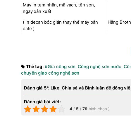
Máy in tem nhãn, mã vạch, tên sơn,
ngày xản xuất
( in decan bóc gián thay thế máy bắn
Hãng Broth
date )
Thước gạt màng sơn loại 200micron
Việt nam
Vỏ thùng chưa in Tiền in ( 750đ/màu in
) Mỗi vỏ thông thường sẽ từ 4 hoặc 7
In 750đ/mà
màu in
Thẻ tag:
#Gia công sơn
,
Công nghệ sơn nước
,
Côn
chuyển giao công nghệ sơn
Máy bơm định lượng nước
Bơm nước s
Combo bộ thiết bị chiết rót định lượng
Đánh giá 5*, Like, Chia sẻ và Bình luận để động viê
sơn, màng bơm…đóng nắp tự động
Cân sơn th
Đánh giá bài viết:
( Dựa vào sản lượng sản xuất hãy đầu tư
thùng tự đ
4
/
5
(
79
bình chọn
)
Từ 3 – 5 tấn/ngày ) đầu tư sau
Công thức chuyển giao