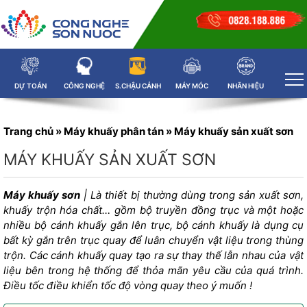
DỰ TOÁN
CÔNG NGHỆ
S.CHẬU CẢNH
MÁY MÓC
NHÃN HIỆU
Trang chủ
»
Máy khuấy phân tán
»
Máy khuấy sản xuất sơn
MÁY KHUẤY SẢN XUẤT SƠN
Máy khuấy sơn
| Là thiết bị thường dùng trong sản xuất sơn,
khuấy trộn hóa chất… gồm bộ truyền đồng trục và một hoặc
nhiều bộ cánh khuấy gắn lên trục, bộ cánh khuấy là dụng cụ
bất kỳ gắn trên trục quay để luân chuyển vật liệu trong thùng
trộn. Các cánh khuấy quay tạo ra sự thay thế lẫn nhau của vật
liệu bên trong hệ thống để thỏa mãn yêu cầu của quá trình.
Điều tốc điều khiển tốc độ vòng quay theo ý muốn !