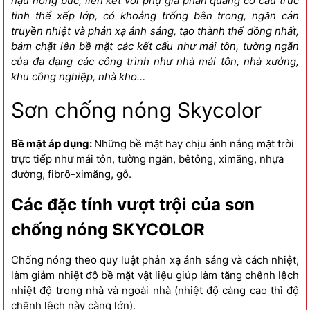
hậu nóng bức, liên kết với phụ gia phản quang có cấu trúc
tinh thể xếp lớp, có khoảng trống bên trong, ngăn cản
truyền nhiệt và phản xạ ánh sáng, tạo thành thể đồng nhất,
bám chặt lên bề mặt các kết cấu như mái tôn, tường ngăn
của đa dạng các công trình như nhà mái tôn, nhà xưởng,
khu công nghiệp, nhà kho…
Sơn chống nóng Skycolor
Bề mặt áp dụng:
Những bề mặt hay chịu ánh nắng mặt trời
trực tiếp như mái tôn, tường ngăn, bêtông, ximăng, nhựa
đường, fibrô-ximăng, gỗ.
Các đặc tính vượt trội của sơn
chống nóng SKYCOLOR
Chống nóng theo quy luật phản xạ ánh sáng và cách nhiệt,
làm giảm nhiệt độ bề mặt vật liệu giúp làm tăng chênh lệch
nhiệt độ trong nhà và ngoài nhà (nhiệt độ càng cao thì độ
chênh lệch này càng lớn).