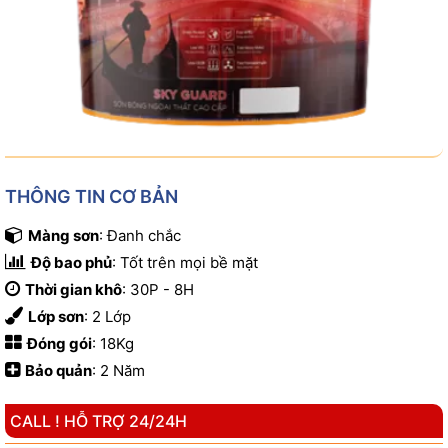
THÔNG TIN CƠ BẢN
Màng sơn
: Đanh chắc
Độ bao phủ
: Tốt trên mọi bề mặt
Thời gian khô
: 30P - 8H
Lớp sơn
: 2 Lớp
Đóng gói
: 18Kg
Bảo quản
: 2 Năm
CALL ! HỖ TRỢ 24/24H