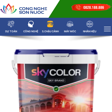
DỰ TOÁN
CÔNG NGHỆ
S.CHẬU CẢNH
MÁY MÓC
NHÃN HIỆU