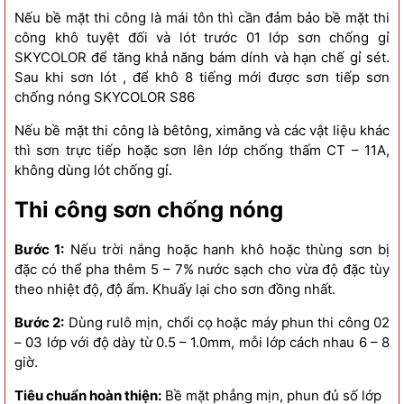
Nếu bề mặt thi công là mái tôn thì cần đảm bảo bề mặt thi
công khô tuyệt đối và lót trước 01 lớp sơn chống gỉ
SKYCOLOR để tăng khả năng bám dính và hạn chế gỉ sét.
Sau khi sơn lót , để khô 8 tiếng mới được sơn tiếp sơn
chống nóng SKYCOLOR S86
Nếu bề mặt thi công là bêtông, ximăng và các vật liệu khác
thì sơn trực tiếp hoặc sơn lên lớp chống thấm CT – 11A,
không dùng lót chống gỉ.
Thi công sơn chống nóng
Bước 1:
Nếu trời nắng hoặc hanh khô hoặc thùng sơn bị
đặc có thể pha thêm 5 – 7% nước sạch cho vừa độ đặc tùy
theo nhiệt độ, độ ẩm. Khuấy lại cho sơn đồng nhất.
Bước 2:
Dùng rulô mịn, chổi cọ hoặc máy phun thi công 02
– 03 lớp với độ dày từ 0.5 – 1.0mm, mỗi lớp cách nhau 6 – 8
giờ.
Tiêu chuẩn hoàn thiện:
Bề mặt phẳng mịn, phun đủ số lớp