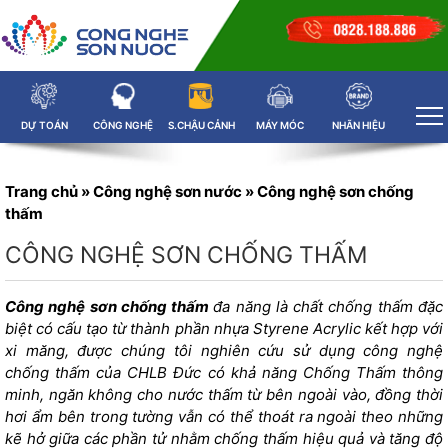
DỰ TOÁN
CÔNG NGHỆ
S.CHẬU CẢNH
MÁY MÓC
NHÃN HIỆU
Trang chủ
»
Công nghệ sơn nước
»
Công nghệ sơn chống
thấm
CÔNG NGHỆ SƠN CHỐNG THẤM
Công nghệ sơn chống thấm
đa năng là
chất chống thấm
đặc
biệt có cấu tạo từ thành phần nhựa Styrene Acrylic kết hợp với
xi măng, được chúng tôi nghiên cứu sử dụng công nghệ
chống thấm của CHLB Đức có khả năng Chống Thấm thông
minh, ngăn không cho nước thấm từ bên ngoài vào, đồng thời
hơi ẩm bên trong tường vẫn có thể thoát ra ngoài theo những
kẽ hở giữa các phần tử nhằm chống thấm hiệu quả và tăng độ