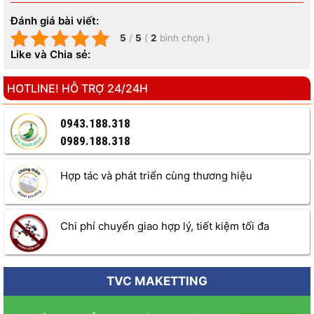
Lau chùi, rửa tối đa khi bị bẩn do dầu, nhớt,….
Đánh giá bài viết:
Màu sắc tươi đẹp, bền màu theo thời gian.
5
/
5
(
2
bình chọn
)
Like và Chia sẻ:
Công nghệ xanh, chuân tuyệt đối
HOTLINE! HỖ TRỢ 24/24H
Chống thấm, chống kiềm, chống rêu mốc
0943.188.318
LIÊN HỆ CHUYỂN GIAO CÔNG NGHỆ SƠN NƯỚC
0989.188.318
CÔNG TY TNHH TM & QC NET VIỆT
Hợp tác và phát triển cùng thương hiệu
Địa chỉ :
1508 , Tòa nhà Tabudec plaza 16 Phan Trọng Tuệ,
Thanh Trì, Hà Nội
Chi phí chuyển giao hợp lý, tiết kiệm tối đa
Call :
0943.188.318 – 0989.188.318
Mr Cương
Email :
congnghesonnuocnano@gmail.com
Website :
https://congnghesonnuoc.com
TVC MAKETTING
⛔ Sơn chống thấm là gì ?