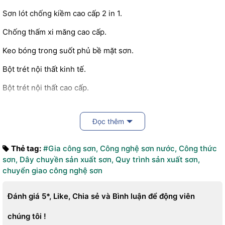
Sơn lót chống kiềm cao cấp 2 in 1.
Chống thấm xi măng cao cấp.
Keo bóng trong suốt phủ bề mặt sơn.
Bột trét nội thất kinh tế.
Bột trét nội thất cao cấp.
Bột trét ngoại thất kinh tế .
Đọc thêm
Bột trét ngoại thất cao cấp.
Cam kết chuyển giao công nghệ với các tính
Thẻ tag:
#Gia công sơn
,
Công nghệ sơn nước
,
Công thức
năng
sơn
,
Dây chuyền sản xuất sơn
,
Quy trình sản xuất sơn
,
chuyển giao công nghệ sơn
Sơn có độ bám dính, độ phủ, độ mịn, độ trắng cao.
Màng sơn siêu bóng, sang trọng, chống bám bụi tuyệt đối
Đánh giá 5*, Like, Chia sẻ và Bình luận để động viên
Dàn phẳng đều bề mặt thi công, dễ thi công
chúng tôi !