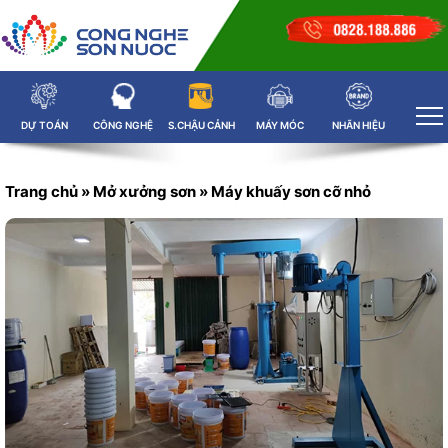
DỰ TOÁN
CÔNG NGHỆ
S.CHẬU CẢNH
MÁY MÓC
NHÃN HIỆU
Trang chủ
»
Mở xưởng sơn
»
Máy khuấy sơn cỡ nhỏ