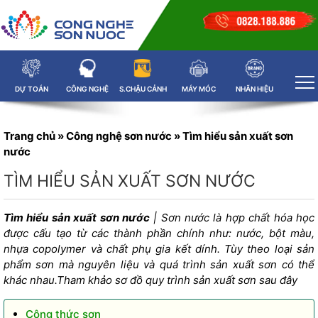
DỰ TOÁN
CÔNG NGHỆ
S.CHẬU CẢNH
MÁY MÓC
NHÃN HIỆU
Trang chủ
»
Công nghệ sơn nước
»
Tìm hiểu sản xuất sơn
nước
TÌM HIỂU SẢN XUẤT SƠN NƯỚC
Tìm hiểu sản xuất sơn nước
| Sơn nước là hợp chất hóa học
được cấu tạo từ các thành phần chính như: nước, bột màu,
nhựa copolymer và chất phụ gia kết dính. Tùy theo loại sản
phẩm sơn mà nguyên liệu và quá trình sản xuất sơn có thể
khác nhau.Tham khảo sơ đồ
quy trình sản xuất sơn
sau đây
Công thức sơn