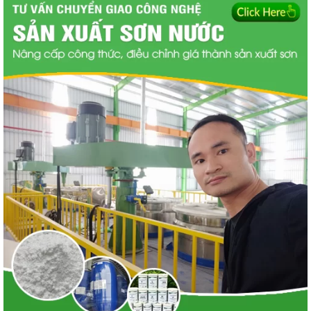
Ứng dụng của kính có thể dùng nhiều trong cuộc sống hằng
ngày.
Trên thị trường, giá thành của kính không quá đắt.
Cách thi công kính rất dễ thực hiện. Chỉ cần qua các công
đoạn đơn giản, khách hàng có thể sơn được tấm kính như ý.
Dùng kính sơn đen để ốp trong gian bếp của ngôi nhà sẽ tạo
cảm giác ấm cúng, sum họp.
Màu đen còn mang ý nghĩa của sự tinh tế, cuốn hút cho những
ai nhìn thấy. Khi sử dụng kính để trang trí, gia chủ sẽ có cảm
giác thịnh vượng, quyền uy.
Màu đen rất ít khi bám bẩn và dễ dàng vệ sinh lau chùi. Khi