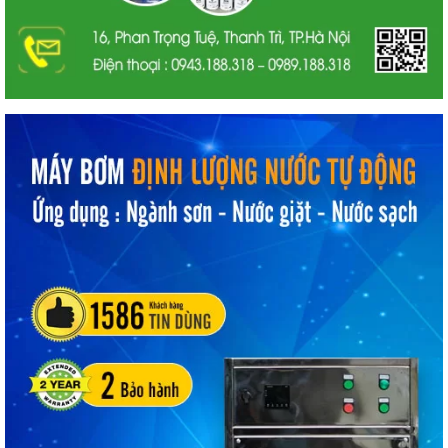
dính bụi, chỉ cần dùng khăn lau nhẹ lên bề mặt kính. Ngay lập
tức bề mặt kính sẽ sáng bóng lại, sạch sẽ như vừa lúc ban đầu.
Kính sơn đen có thể chịu nhiệt độ khá tốt. Không bị nắng
nóng tác động xấu như các loại màu sơn thông thường.
Mua kính sơn màu đen ở nơi bán đạt
chuẩn
Trên thị trường hiện nay có rất nhiều nơi bán sơn kính màu
đen. Tuy nhiên, không phải nơi nào sơn cũng đảm bảo chất
lượng. Vẫn còn rất nhiều người bị lừa mua phải sơn kính dỏm
do tin nhầm kẻ xấu. Vì vậy, trước khi mua, khách hàng cần tỉnh
táo, cảnh giác để phân biệt sơn thật và sơn giả. Tránh gặp tình
trạng mất tiền do mua sơn ở những nơi thiếu tính an toàn.
Trường hợp xấu còn tổn hại đến sức khỏe người thi công.
Để khách hàng an tâm mua sơn kính đen, chúng tôi xin giới
thiệu nơi bán sơn đầy uy tín. Đảm bảo bán sơn kính màu đen
chính hãng với giá thành hợp lý. Đội ngũ nhân viên ở đây sẽ tư
vấn tận tình để khách hàng biết mọi thông tin về sơn. Cam kết