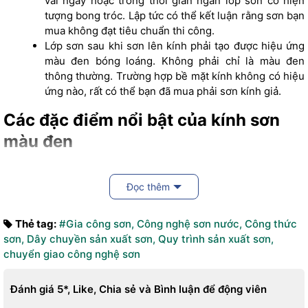
vài ngày hoặc trong thời gian ngắn lớp sơn có hiện
tượng bong tróc. Lập tức có thể kết luận rằng sơn bạn
mua không đạt tiêu chuẩn thi công.
Lớp sơn sau khi sơn lên kính phải tạo được hiệu ứng
màu đen bóng loáng. Không phải chỉ là màu đen
thông thường. Trường hợp bề mặt kính không có hiệu
ứng nào, rất có thể bạn đã mua phải sơn kính giả.
Các đặc điểm nổi bật của kính sơn
màu đen
Như đã nói ở trên, kính sơn đen có độ bền màu cực kỳ tốt. Với
cách thi công sơn và bảo quản đúng cách, kính sơn đen có thể
Đọc thêm
bền đẹp đến 10 năm.
Thẻ tag:
#Gia công sơn
,
Công nghệ sơn nước
,
Công thức
Lớp màu đen khi khô lại bám rất chặt trên kính. Thế nên,
sơn
,
Dây chuyền sản xuất sơn
,
Quy trình sản xuất sơn
,
trường hợp bong tróc bề mặt rất khó có thể xảy ra.
chuyển giao công nghệ sơn
Để phát huy hết công dụng của màu sơn, kính sẽ được kết
hợp với kính cường lực. Tạo độ sử dụng chắc chắn cho vật liệu
Đánh giá 5*, Like, Chia sẻ và Bình luận để động viên
và màu sắc sẽ hài hòa hơn.