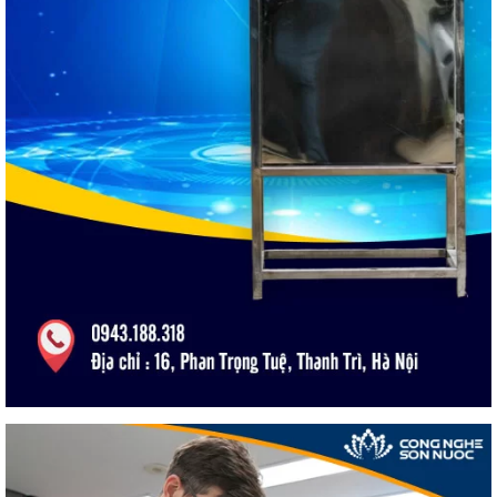
sơn sau khi thi công sẽ đạt được những yêu cầu tuyệt đối. Quý
khách hàng có nhu cầu mua
sơn kính màu
đen hãy truy cập
website của
công nghệ sơn nước
để được tư vấn.
Mua sơn kính màu đen ở đâu?
Sơn kính màu đen giá bao nhiêu?
Bảo quản sơn kính màu đen như thế nào?