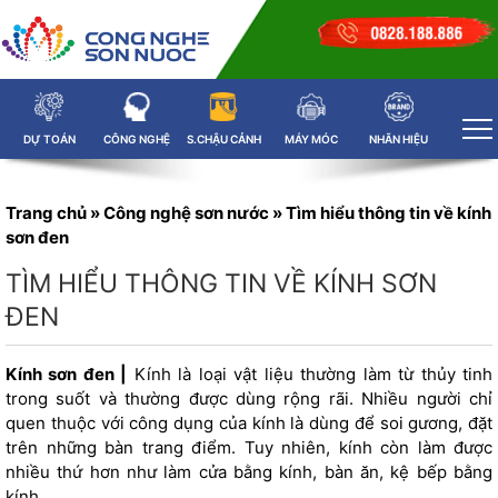
DỰ TOÁN
CÔNG NGHỆ
S.CHẬU CẢNH
MÁY MÓC
NHÃN HIỆU
Trang chủ
»
Công nghệ sơn nước
»
Tìm hiểu thông tin về kính
sơn đen
TÌM HIỂU THÔNG TIN VỀ KÍNH SƠN
ĐEN
Kính sơn đen |
Kính là loại vật liệu thường làm từ thủy tinh
trong suốt và thường được dùng rộng rãi. Nhiều người chỉ
quen thuộc với công dụng của kính là dùng để soi gương, đặt
trên những bàn trang điểm. Tuy nhiên, kính còn làm được
nhiều thứ hơn như làm cửa bằng kính, bàn ăn, kệ bếp bằng
kính,…