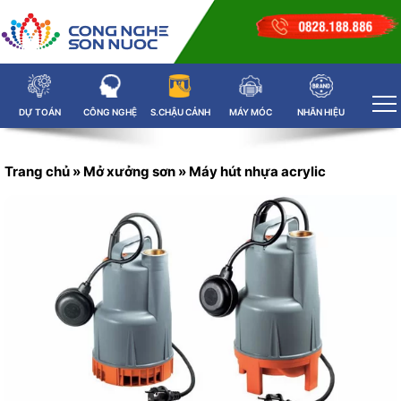
DỰ TOÁN
CÔNG NGHỆ
S.CHẬU CẢNH
MÁY MÓC
NHÃN HIỆU
Trang chủ
»
Mở xưởng sơn
»
Máy hút nhựa acrylic