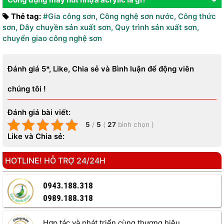
Thẻ tag:
#Gia công sơn
,
Công nghệ sơn nước
,
Công thức
sơn
,
Dây chuyền sản xuất sơn
,
Quy trình sản xuất sơn
,
chuyển giao công nghệ sơn
Đánh giá 5*, Like, Chia sẻ và Bình luận để động viên
chúng tôi !
Đánh giá bài viết:
5
/
5
(
27
bình chọn
)
Like và Chia sẻ:
HOTLINE! HỖ TRỢ 24/24H
0943.188.318
0989.188.318
Hợp tác và phát triển cùng thương hiệu