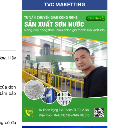
TVC MAKETTING
5kw
. Hãy
 của đơn
 đảm bảo
ng có đa