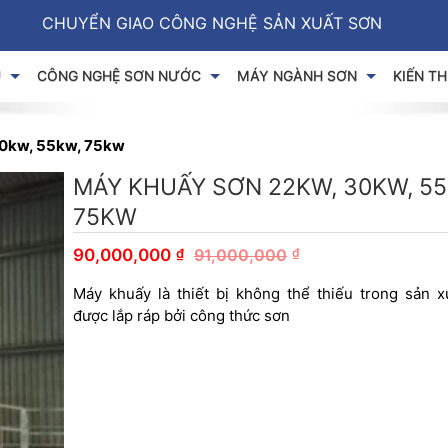
CHUYỂN GIAO CÔNG NGHỆ SẢN XUẤT SƠN
U
CÔNG NGHỆ SƠN NƯỚC
MÁY NGÀNH SƠN
KIẾN T
30kw, 55kw, 75kw
MÁY KHUẤY SƠN 22KW, 30KW, 55
75KW
₫
90,000,000
91,000,000
₫
Máy khuấy là thiết bị không thể thiếu trong sản x
được lắp ráp bởi công thức sơn