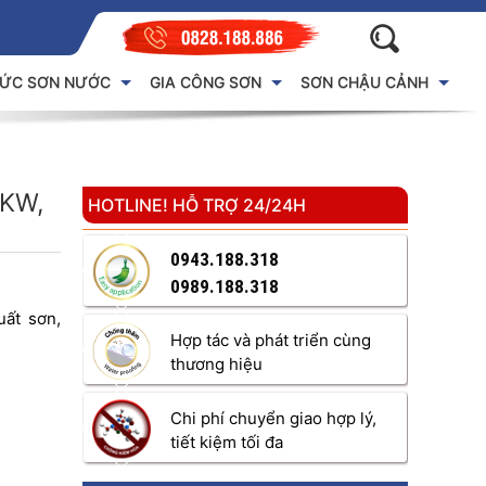
HỨC SƠN NƯỚC
GIA CÔNG SƠN
SƠN CHẬU CẢNH
KW,
HOTLINE! HỖ TRỢ 24/24H
0943.188.318
0989.188.318
uất sơn,
Hợp tác và phát triển cùng
thương hiệu
Chi phí chuyển giao hợp lý,
tiết kiệm tối đa