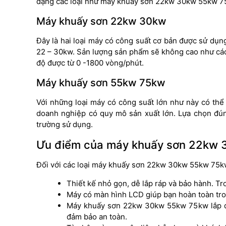
dạng các loại như
máy khuấy sơn 22kw 30kw 55kw 75
Máy khuấy sơn 22kw 30kw
Đây là hai loại máy có công suất cơ bản được sử dụng
22 – 30kw. Sản lượng sản phẩm sẽ không cao như các 
độ được từ 0 -1800 vòng/phút.
Máy khuấy sơn 55kw 75kw
Với những loại máy có công suất lớn như này có thể
doanh nghiệp có quy mô sản xuất lớn. Lựa chọn đú
trường sử dụng.
Ưu điểm của máy khuấy sơn 22kw
Đối với các loại
máy khuấy sơn 22kw 30kw 55kw 75kw 
Thiết kế nhỏ gọn, dễ lắp ráp và bảo hành. Tr
Máy có màn hình LCD giúp bạn hoàn toàn tron
Máy khuấy sơn 22kw 30kw 55kw 75kw lắp đặt 
đảm bảo an toàn.