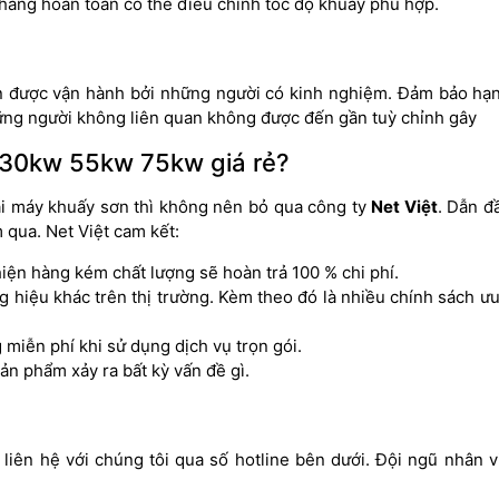
hàng hoàn toàn có thể điều chỉnh tốc độ khuấy phù hợp.
ên được vận hành bởi những người có kinh nghiệm. Đảm bảo hạn
ững người không liên quan không được đến gần tuỳ chỉnh gây
 30kw 55kw 75kw giá rẻ?
ại máy khuấy sơn thì không nên bỏ qua công ty
Net Việt
. Dẫn đ
 qua. Net Việt cam kết:
ện hàng kém chất lượng sẽ hoàn trả 100 % chi phí.
g hiệu khác trên thị trường. Kèm theo đó là nhiều chính sách ưu
miễn phí khi sử dụng dịch vụ trọn gói.
sản phẩm xảy ra bất kỳ vấn đề gì.
iên hệ với chúng tôi qua số hotline bên dưới. Đội ngũ nhân v