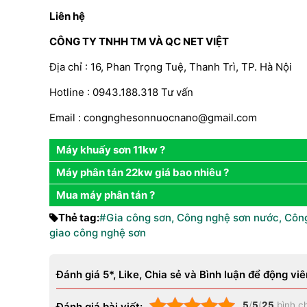
Liên hệ
CÔNG TY TNHH TM VÀ QC NET VIỆT
Địa chỉ : 16, Phan Trọng Tuệ, Thanh Trì, TP. Hà Nội
Hotline : 0943.188.318 Tư vấn
Email :
congnghesonnuocnano@gmail.co
m
Máy khuấy sơn 11kw ?
Máy phân tán 22kw giá bao nhiêu ?
Mua máy phân tán ?
Thẻ tag:
#Gia công sơn
,
Công nghệ sơn nước
,
Công
giao công nghệ sơn
Đánh giá 5*, Like, Chia sẻ và Bình luận để động viê
5
/
5
(
25
bình c
Đánh giá bài viết: