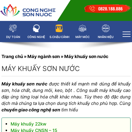
DỰ TOÁN
CÔNG NGHỆ
S.CHẬU CẢNH
MÁY MÓC
NHÃN HIỆU
Trang chủ
»
Máy ngành sơn
»
Máy khuấy sơn nước
MÁY KHUẤY SƠN NƯỚC
Máy khuấy sơn nước
được thiết kế mạnh mẽ dùng để khuấy
sơn, hóa chất, dung môi, keo, bột . Công suất máy khuấy cao
đáp ứng từng loại hóa chất khác nhau. Tùy theo độ đặc dung
dịch mà chúng ta lựa chọn dung tích khuấy cho phù hợp. Cùng
chuyển giao công nghệ sơn
tìm hiểu
Máy khuấy 22kw
Máy khuấy CNSN – 15