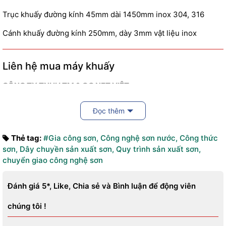
Trục khuấy đường kính 45mm dài 1450mm inox 304, 316
Cánh khuấy đường kính 250mm, dày 3mm vật liệu inox
Liên hệ mua máy khuấy
CÔNG TY TNHH TM & QC NET VIỆT
Địa chỉ : 16 Phan Trọng Tuệ, Thanh Trì, Hà Nội
Call :
0943.188.318 – 0989.188.318
Mr Cương
Đọc thêm
Email : congnghesonnuocnano@gmail.com
Thẻ tag:
#Gia công sơn
,
Công nghệ sơn nước
,
Công thức
Mua máy khuấy sơn ?
sơn
,
Dây chuyền sản xuất sơn
,
Quy trình sản xuất sơn
,
Giá máy khuấy sơn ?
chuyển giao công nghệ sơn
Bán máy khuấy sơn ?
Đánh giá 5*, Like, Chia sẻ và Bình luận để động viên
chúng tôi !