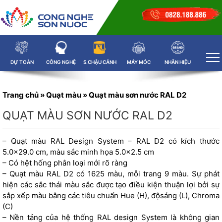
DỰ TOÁN
CÔNG NGHỆ
S.CHẬU CẢNH
MÁY MÓC
NHÃN HIỆU
Trang chủ
»
Quạt màu
»
Quạt màu sơn nước RAL D2
QUẠT MÀU SƠN NƯỚC RAL D2
–
Quạt màu RAL
Design System – RAL D2 có kích thước
5.0×29.0 cm, màu sắc minh họa 5.0×2.5 cm
– Có hệt hống phân loại mới rõ ràng
–
Quạt màu
RAL D2 có 1625 màu, mỗi trang 9 màu. Sự phát
hiện các sắc thái màu sắc được tạo điều kiện thuận lợi bởi sự
sắp xếp màu bằng các tiêu chuẩn Hue (H), độsáng (L), Chroma
(C)
– Nền tảng của hệ thống RAL design System là không gian