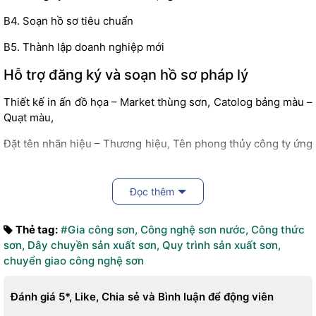
B4. Soạn hồ sơ tiêu chuẩn
B5. Thành lập doanh nghiệp mới
Hỗ trợ đăng ký và soạn hồ sơ pháp lý
Thiết kế in ấn đồ họa – Market thùng sơn, Catolog bảng màu –
Quạt màu,
Đặt tên nhãn hiệu – Thương hiệu, Tên phong thủy công ty ứng
với mệnh chủ đầu tư, loại hình công ty,
Đăng ký thành lập doanh nghiệp, thủ tục pháp luật thuế, pháp
Đọc thêm
luật trước và sau thành lập doanh nghiệp, đăng ký bảo hộ
thương hiệu – Nhãn hiệu
Thẻ tag:
#Gia công sơn
,
Công nghệ sơn nước
,
Công thức
sơn
,
Dây chuyền sản xuất sơn
,
Quy trình sản xuất sơn
,
chuyển giao công nghệ sơn
Đánh giá 5*, Like, Chia sẻ và Bình luận để động viên