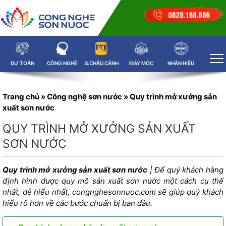
DỰ TOÁN
CÔNG NGHỆ
S.CHẬU CẢNH
MÁY MÓC
NHÃN HIỆU
Trang chủ
»
Công nghệ sơn nước
»
Quy trình mở xưởng sản
xuất sơn nước
QUY TRÌNH MỞ XƯỞNG SẢN XUẤT
SƠN NƯỚC
Quy trình mở xưởng sản xuất sơn nước
| Để quý khách hàng
định hình được quy mô sản xuất sơn nước một cách cụ thể
nhất, dễ hiểu nhất, congnghesonnuoc.com sẽ giúp quý khách
hiểu rõ hơn về các bước chuẩn bị ban đầu.