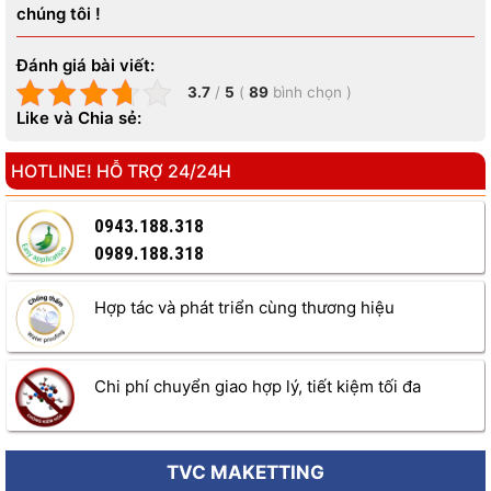
chúng tôi !
Đánh giá bài viết:
3.7
/
5
(
89
bình chọn
)
Like và Chia sẻ:
HOTLINE! HỖ TRỢ 24/24H
Quy trình mở xưởng sản xuất sơn nước
0943.188.318
0989.188.318
Tư vấn, định hướng và phát triển kinh doanh
Tư vấn thiết kế website giới thiệu sản phẩm, chọn tên miền và
Hợp tác và phát triển cùng thương hiệu
định hướng maketing online hiệu quả ( trường hợp khách
hàng đăng ký gói chuyển giao công nghệ sơn nâng cao B,
congnghesonnuoc.com sẽ miễn phí thiết kế website giới
Chi phí chuyển giao hợp lý, tiết kiệm tối đa
thiệu sản phẩm, hoàn toàn miễn phí với đầy đủ tính năng như,
bảng màu, thân thiện mobile, pc…)
Tư vấn xây dựng chứng nhận ” HÀNG VIỆT NAM CHẤT LƯỢNG
TVC MAKETTING
CAO, DO NGƯỜI TIÊU DÙNG BÌNH CHON “, “CÚP VÀNG ĐẤT