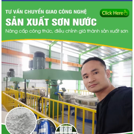
VIỆT”
LIÊN HỆ CHUYỂN GIAO CÔNG NGHỆ SƠN
CÔNG TY TNHH TM & QC NET VIỆT
Địa chỉ :
1508 , Tòa nhà Tabudec plaza 16 Phan Trọng Tuệ,
Thanh Trì, Hà Nội
Call :
0943.188.318 – 0989.188.318
Mr Cương
Email :
congnghesonnuocnano@gmail.com
Website :
https://congnghesonnuoc.com
✌ Mở xưởng sơn nước cần bao nhiêu vốn ?
✌ Mở xưởng sản xuất sơn cần diện tích bao nhiêu ?
✌ Liên hệ mở xưởng sản xuất sơn ?