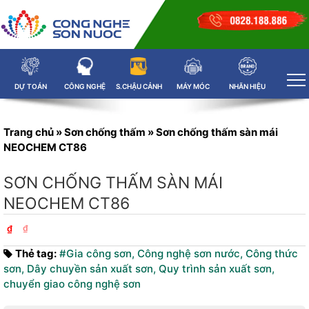
DỰ TOÁN
CÔNG NGHỆ
S.CHẬU CẢNH
MÁY MÓC
NHÃN HIỆU
Trang chủ
»
Sơn chống thấm
»
Sơn chống thấm sàn mái
NEOCHEM CT86
SƠN CHỐNG THẤM SÀN MÁI
NEOCHEM CT86
₫
₫
Thẻ tag:
#Gia công sơn
,
Công nghệ sơn nước
,
Công thức
sơn
,
Dây chuyền sản xuất sơn
,
Quy trình sản xuất sơn
,
chuyển giao công nghệ sơn