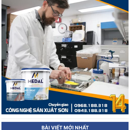
Website :
http://congnghesonnuoc.com
Bột trét tường là gì ?
Công thức bột trét tường ?
Có nên dùng bột trét tường ?
BÀI VIẾT MỚI NHẤT