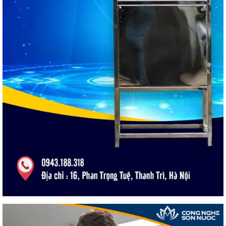
trong khi phần có nhiều chất kết dính sẽ bị lỏng, lâu khô, chảy
nhão.
Sau thời gian tiêu chuẩn và các mẫu thử cho kết quả tốt. Các
mẻ sản phẩm sẽ được đưa vào đóng gói, bột trét tường được
đóng gói dạng bột khô, trong các bao bì kín, đảm bảo việc lưu
kho, vận chuyển, trưng bày sản phẩm. Cuối cùng là đến tay
người tiêu dùng đều vẫn đảm bảo chất lượng, không bị ẩm và
thoái hóa.
Liên hệ chuyển giao công nghệ sản xuất bột
bả, bột trét tường
LIÊN HỆ CHUYỂN GIAO
CÔNG NGHỆ SƠN
CÔNG TY TNHH THƯƠNG MẠI & QC NET VIỆT
Địa chỉ :
16 Phan Trọng Tuệ, Thanh Trì, Hà Nội
0943.188.318 – 0989.188.318
Call :
Mr Cương
Email :
congnghesonnuocnano@gmail.com