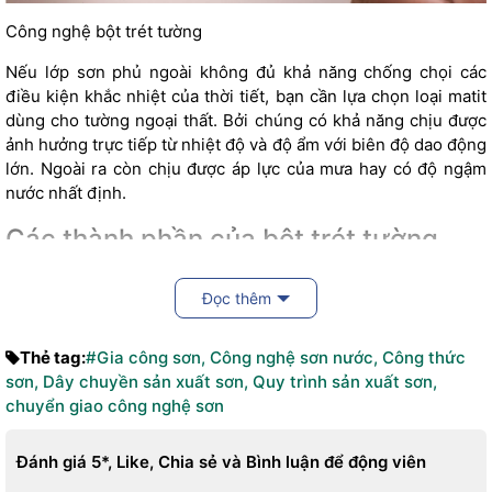
Công nghệ bột trét tường
Nếu lớp sơn phủ ngoài không đủ khả năng chống chọi các
điều kiện khắc nhiệt của thời tiết, bạn cần lựa chọn loại matit
dùng cho tường ngoại thất. Bởi chúng có khả năng chịu được
ảnh hưởng trực tiếp từ nhiệt độ và độ ẩm với biên độ dao động
lớn. Ngoài ra còn chịu được áp lực của mưa hay có độ ngậm
nước nhất định.
Các thành phần của bột trét tường
Chất kết dính
Đọc thêm
Thường có 2 loại chất kết dính. Đó là chất kết dính dạng
khoáng (là xi măng hoặc gypsum) và chất kết dính dạng
Thẻ tag:
#Gia công sơn
,
Công nghệ sơn nước
,
Công thức
polymers. Thành phần này sẽ đảm bảo yếu tố kết dính của các
sơn
,
Dây chuyền sản xuất sơn
,
Quy trình sản xuất sơn
,
phân tử chất độn. Nó giúp tạo lớp màng liên kết, quyết định
chuyển giao công nghệ sơn
chất lượng sau ninh kết của lớp bả. Công nghệ sản xuất bột
bả, bột trét tường sử dụng lớp màng polymers có khả năng kết
Đánh giá 5*, Like, Chia sẻ và Bình luận để động viên
dính cao, loại bỏ hiện tượng phấn hóa matit.