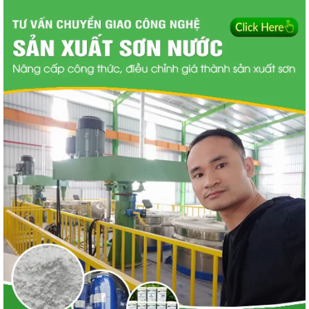
dàng, chống chảy. Chất lượng, độ mịn, độ nhỏ của bột đá được
lựa chọn sẽ quyết định rất lớn đến độ mịn của bột bả khi trét,
cộng thêm các yếu tố như tay nghề của thợ trát sẽ khiến bề
mặt bả sạch đẹp, nhẵn mịn, bằng phẳng hay không.
Phụ gia
Các chất phụ gia tuy chỉ chiếm một phần cực nhỏ trong tổng
thành phần bột trét tường nhưng có vai trò rất quan trọng. Nó
giúp cho bột bả giữ nước đủ cho thời gian ninh kết, tăng thời
gian sử dụng và thi công, thúc đẩy quá trình đóng rắn.
Hầu hết các công ty sản xuất sơn hiện nay, đều có sản xuất
thêm bột trét tường. Các thành phần được lựa chọn kỹ và nhập
từ nguồn uy tín. Chỉ thực hiện trộn và hoàn thiện tại cơ sở sản
xuất của công ty.