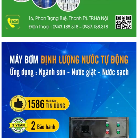
Công nghệ bột trét tường
Quy trình sản xuất bột trét tường
Sau khi đã tính toán chính xác tỷ lệ, các thành phần vật liệu kể
trên sẽ được đưa vào
dây chuyền sản xuất
, máy trộn. Điều
này để tạo sự đồng nhất cho sản phẩm. Nhất định phải trộn
đều các nguyên liệu hòa quyện. Đảm bảo dung dịch đồng đều
về thành phần trên mỗi phần. Bởi vì nếu bị chênh lệch, những
phần có nhiều bột đá sẽ khô nhanh, bong tróc và phấn hóa,