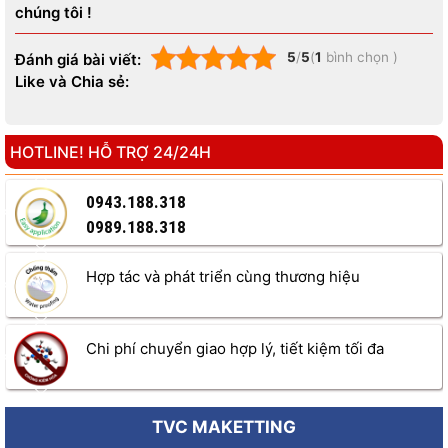
chúng tôi !
5
/
5
(
1
bình chọn
)
Đánh giá bài viết:
Like và Chia sẻ:
HOTLINE! HỖ TRỢ 24/24H
0943.188.318
0989.188.318
Hợp tác và phát triển cùng thương hiệu
Chi phí chuyển giao hợp lý, tiết kiệm tối đa
Chất độn
Chất độn phổ biến nhất chính là bột đá CaCO3. Chất độn sẽ
TVC MAKETTING
làm dày, làm vững chắc kết cấu của bột bả, giúp thi công dễ